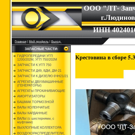
ООО "ЛТ- Зап
г.Людино
ИНН 402401
Главная
|
Мой профиль
|
Выход
ЗАПАСНЫЕ ЧАСТИ:
Крестовина в
ГИДРОПЕРЕДАЧИ УГП
1200/202М, УГП 750/202М
ЗАПЧАСТИ К УГП 750
ЗАПЧАСТИ Д49, 8ДМ, ДМ-21
ЗАПЧАСТИ К ДИЗЕЛЮ 6ЧН21/21
АГРЕГАТЫ ДВУХМАШИННЫЕ
(ГЕНЕРАТОРЫ)
АГРЕГАТЫ ПРОКАЧИВАЮЩИЕ
АМОРТИЗАТОРЫ
БАШМАК ТОРМОЗНОЙ
ВАЛЫ КОЛЕНЧАТЫЕ
ВАЛЫ КАРДАННЫЕ
ВАЛЫ (с шестернями, с
муфтами)
ВЫХЛОПНЫЕ КОЛЛЕКТОРА
ВОЗДУХОРАСПРЕДЕЛИТЕЛИ,